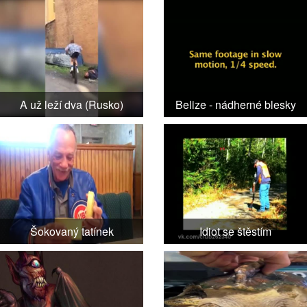
A už leží dva (Rusko)
Belize - nádherné blesky
Šokovaný tatínek
Idiot se štěstím