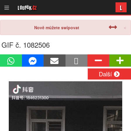
L
Loupak
.cz
×
Nově můžete swipovat
GIF č. 1082506
Další