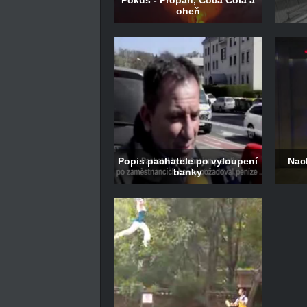
Pokus - Propan, Coca Cola a
oheň
Popis pachatele po vyloupení
Nac
banky