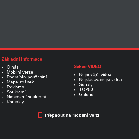
Základní informace
Sekce VIDEO
›
O nás
›
Mobilní verze
›
Nejnovější videa
›
Podmínky používání
›
Nejsledovanější videa
›
Mapa stránek
›
Seriály
›
Reklama
›
TOP50
›
Soukromí
›
Galerie
›
Nastavení soukromí
›
Kontakty
Přepnout na mobilní verzi