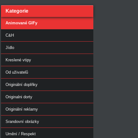
Kategorie
Animované GIFy
C&H
Jídlo
Kreslené vtipy
Od uživatelů
Originální doplňky
Originalni dorty
Originální reklamy
Srandovní obrázky
Umění / Respekt