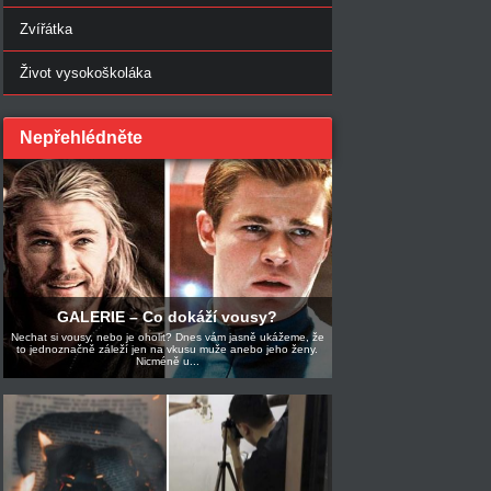
Zvířátka
Život vysokoškoláka
Nepřehlédněte
GALERIE – Co dokáží vousy?
Nechat si vousy, nebo je oholit? Dnes vám jasně ukážeme, že
to jednoznačně záleží jen na vkusu muže anebo jeho ženy.
Nicméně u...