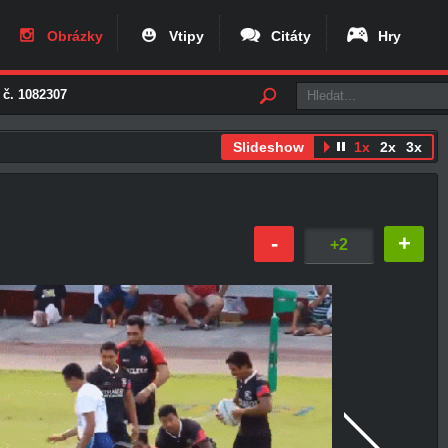
Obrázky
Vtipy
Citáty
Hry
 č. 1082307
Slideshow
1x
2x
3x
-
+
+2