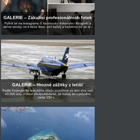
GALERIE – Zákulisí profesionálních fotek
Pyšnit se na instagramu či facebooku dokonalou fotografií a
sbírat stovky, ne-li tisíce likes, umí každý a každému by se to i
...
GALERIE – Hrozné zážitky z letišť
Podle Federálního leteckého úřadu proběhne za den více než
43 000 letů. Pokud předpokládáme, že každý let v průměru
nese 150 c...