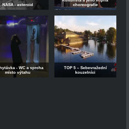
Kulturista a jeho vtipná
NASA - asteroid
choreografie
hytávka - WC a sprcha
TOP 5 – Sebevražední
místo výtahu
kouzelníci