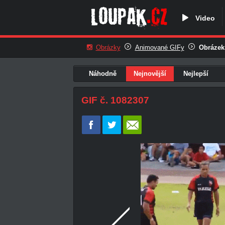
Video
Obrázky
Animované GIFy
Obrázek
Náhodně
Nejnovější
Nejlepší
GIF č. 1082307