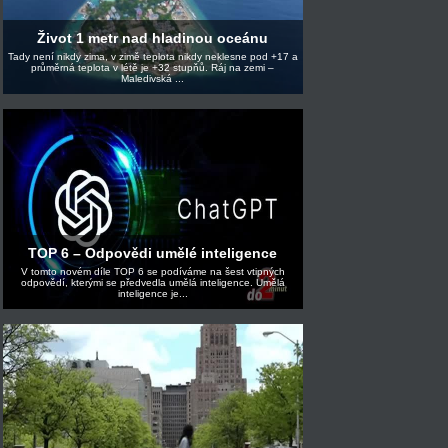
Život 1 metr nad hladinou oceánu
Tady není nikdy zima, v zimě teplota nikdy neklesne pod +17 a
průměrná teplota v létě je +32 stupňů. Ráj na zemi –
Maledivská ...
TOP 6 – Odpovědi umělé inteligence
V tomto novém díle TOP 6 se podíváme na šest vtipných
odpovědí, kterými se předvedla umělá inteligence. Umělá
inteligence je...