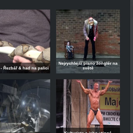
Nejrychlejší piano žonglér na
- Řezbář & had na palici
světě