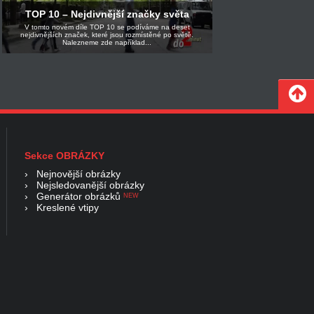
TOP 10 – Nejdivnější značky světa
V tomto novém díle TOP 10 se podíváme na deset
nejdivnějších značek, které jsou rozmístěné po světě.
Nalezneme zde například...
Sekce OBRÁZKY
›
Nejnovější obrázky
›
Nejsledovanější obrázky
›
Generátor obrázků
NEW
›
Kreslené vtipy