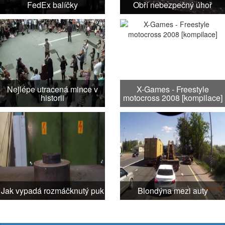
FedEx balíčky
Obří nebezpečný úhoř
Nejlépe utracená mince v
X-Games - Freestyle
historii
motocross 2008 [kompilace]
Jak vypadá rozmáčknutý puk
Blondýna mezi auty