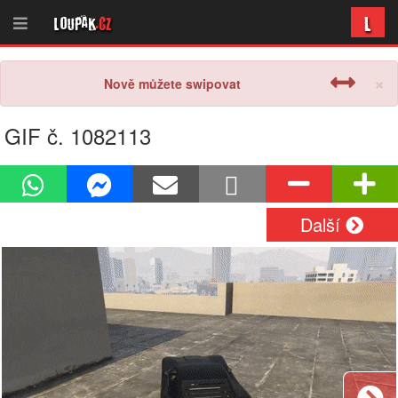
L
Loupak
.cz
×
Nově můžete swipovat
GIF č. 1082113
Další