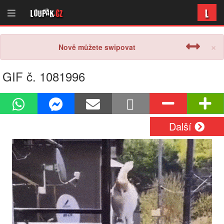
L
Loupak
.cz
×
Nově můžete swipovat
GIF č. 1081996
Další