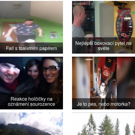
Nejlepší boxovací pytel na
Fail s toaletním papírem
světe
Reakce holčičky na
oznámení sourozence
Je to pes, nebo motorka?