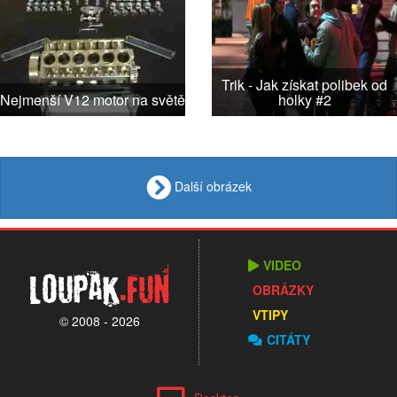
Trik - Jak získat polibek od
Nejmenší V12 motor na světě
holky #2
Další obrázek
VIDEO
Loupak
.fun
OBRÁZKY
VTIPY
© 2008 - 2026
CITÁTY