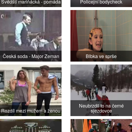
Švédští mariňácká - pomáda
Policejní bodycheck
Česká soda - Major Zeman
Blbka ve sprše
Neubrzdil to na černé
Rozdíl mezi mužem a ženou
sjezdovce