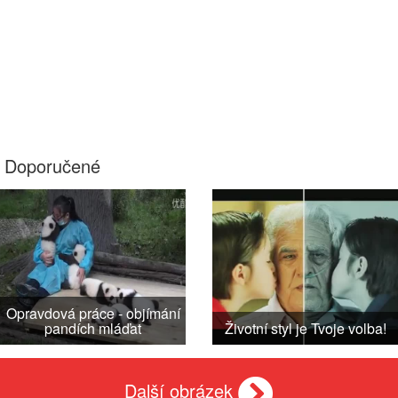
Doporučené
Opravdová práce - objímání
pandích mláďat
Životní styl je Tvoje volba!
Další obrázek