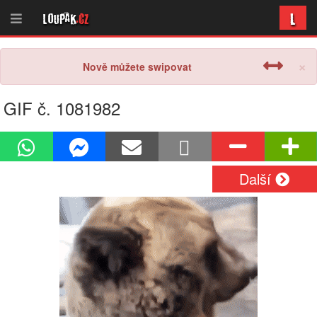
L
Loupak
.cz
×
Nově můžete swipovat
GIF č. 1081982
Další