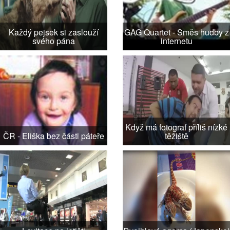
Každý pejsek si zaslouží
GAG Quartet - Směs hudby z
svého pána
internetu
Když má fotograf příliš nízké
ČR - Eliška bez části páteře
těžiště