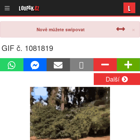
L
Loupak
.cz
×
Nově můžete swipovat
GIF č. 1081819
Další