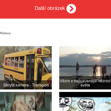
Další obrázek
Reklama
Vězni v nejluxusnější věznici
Skrytá kamera - Transport
světa