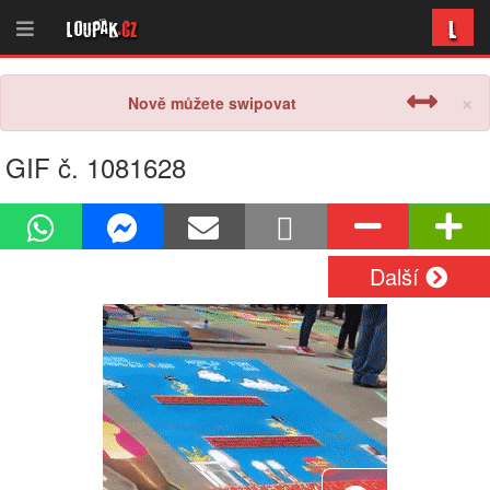
L
Loupak
.cz
×
Nově můžete swipovat
GIF č. 1081628
Další