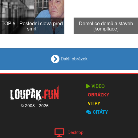
TOP 5 - Poslední slova před
Demolice domů a staveb
smrtí
[kompilace]
Další obrázek
VIDEO
Loupak
.fun
OBRÁZKY
VTIPY
© 2008 - 2026
CITÁTY
Desktop