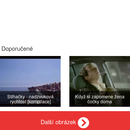
Doporučené
Stíhačky - nadzvuková
Když si zapomene žena
rychlost [kompilace]
čočky doma
Další obrázek