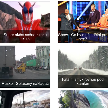
Super akční scéna z roku
Show - Co by muž udělal pro
1975
sex?
Fatální smyk rovnou pod
Rusko - Splašený nakladač
kamion