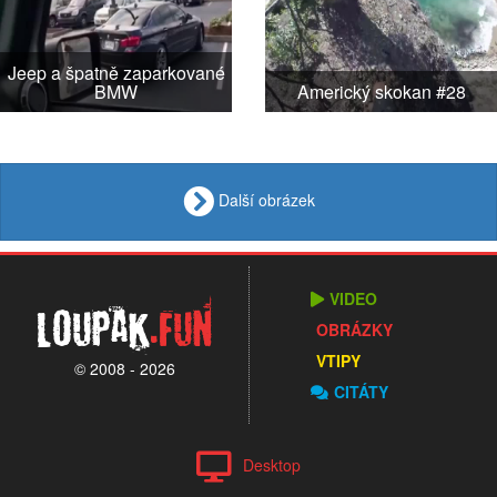
Jeep a špatně zaparkované
BMW
Americký skokan #28
Další obrázek
VIDEO
Loupak
.fun
OBRÁZKY
VTIPY
© 2008 - 2026
CITÁTY
Desktop