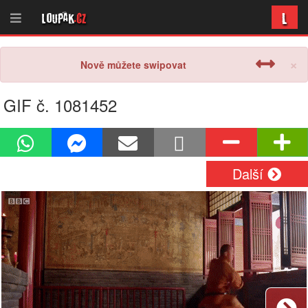
L
Loupak
.cz
×
Nově můžete swipovat
GIF č. 1081452
Další