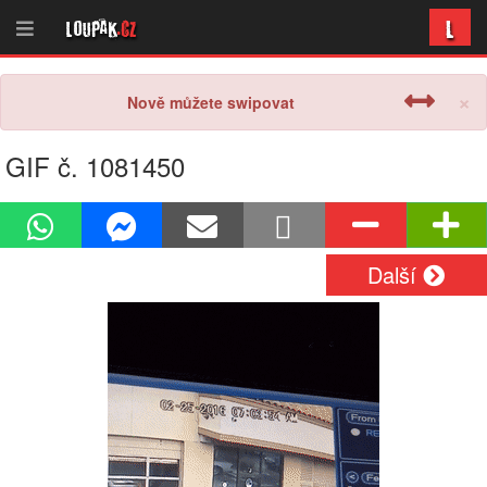
L
Loupak
.cz
×
Nově můžete swipovat
GIF č. 1081450
Další