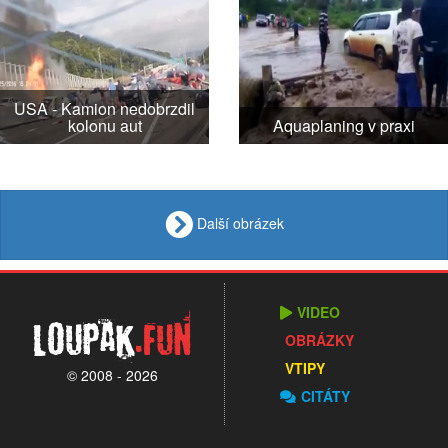
USA - Kamion nedobrzdil
kolonu aut
Aquaplaning v praxi
Další obrázek
VIDEO
Loupak
.fun
OBRÁZKY
VTIPY
© 2008 - 2026
CITÁTY