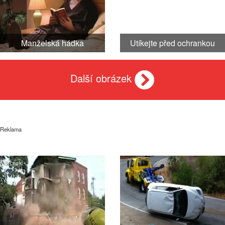
Manželská hádka
Utíkejte před ochrankou
Další obrázek
Reklama