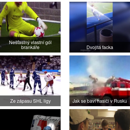
Nešťastný vlastní gól
brankáře
Dvojitá facka
Ze zápasu SHL ligy
Jak se baví hasiči v Rusku