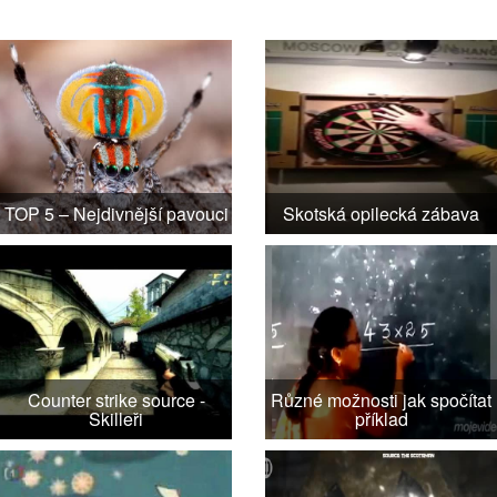
TOP 5 – Nejdivnější pavouci
Skotská opilecká zábava
Counter strike source -
Různé možnosti jak spočítat
Skilleři
příklad