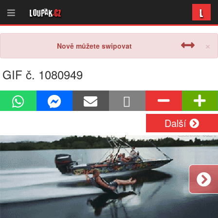
L
Loupak
.cz
×
Nově můžete swipovat
GIF č. 1080949
Další