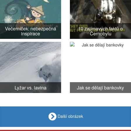
Večerníček: nebezpečná
10 zajímavých faktů o
inspirace
Černobylu
Lyžar vs. lavina
Jak se dělají bankovky
Další obrázek