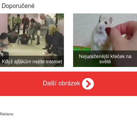
Doporučené
Nejuraženější křeček na
Když ajťákům nejde internet
světě
Další obrázek
Reklama