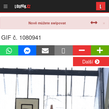
L
Loupak
.cz
×
Nově můžete swipovat
GIF č. 1080941
Další