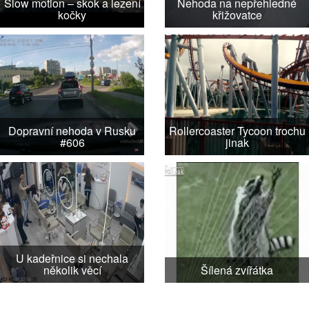
Slow motion – skok a lezení
Nehoda na nepřehledné
kočky
křižovatce
Dopravní nehoda v Rusku
Rollercoaster Tycoon trochu
#606
jinak
U kadeřnice si nechala
několik věcí
Šílená zvířátka