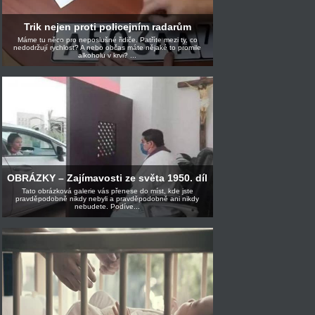
Trik nejen proti policejním radarům
Máme tu něco pro neposlušné řidiče. Patříte mezi ty, co
nedodržují rychlost? A nebo občas máte nějaké to promile
alkoholu v krvi? ...
OBRÁZKY – Zajímavosti ze světa 1950. díl
Tato obrázková galerie vás přenese do míst, kde jste
pravděpodobně nikdy nebyli a pravděpodobně ani nikdy
nebudete. Podíve...