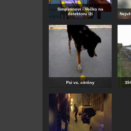
Simpsonovi - Vočko na
detektoru lži
Největ
Psi vs. citróny
35