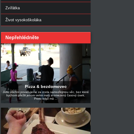
Zvířátka
Život vysokoškoláka
Nepřehlédněte
Pizza & bezdomovec
Jídlo všichni považujeme za zcela samozřejmou věc, bez které
bychom přežili jenom velmi malý a omezený časový úsek.
Proto když má ...