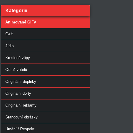
Kategorie
Animované GIFy
C&H
Jídlo
Kreslené vtipy
Od uživatelů
Originální doplňky
Originalni dorty
Originální reklamy
Srandovní obrázky
Umění / Respekt