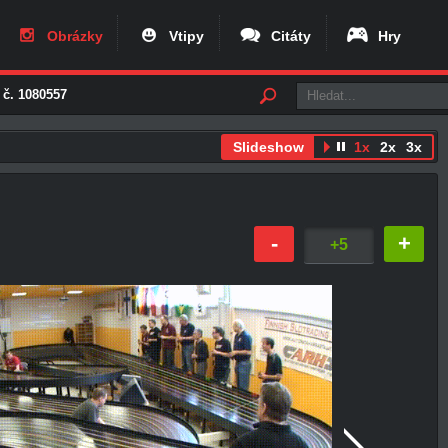
Obrázky
Vtipy
Citáty
Hry
 č. 1080557
Slideshow
1x
2x
3x
-
+
+5