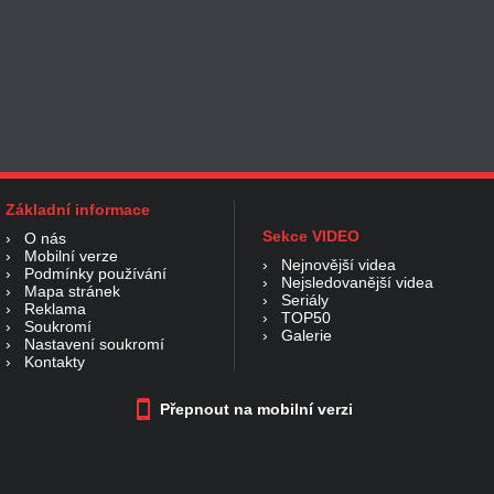
Základní informace
Sekce VIDEO
›
O nás
›
Mobilní verze
›
Nejnovější videa
›
Podmínky používání
›
Nejsledovanější videa
›
Mapa stránek
›
Seriály
›
Reklama
›
TOP50
›
Soukromí
›
Galerie
›
Nastavení soukromí
›
Kontakty
Přepnout na mobilní verzi