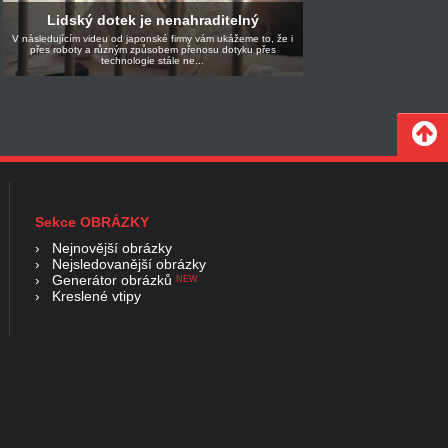
Lidský dotek je nenahraditelný
V následujícím videu od japonské firmy vám ukážeme to, že i
přes roboty a různým způsobem přenosu dotyku přes
technologie stále ne...
Sekce OBRÁZKY
›
Nejnovější obrázky
›
Nejsledovanější obrázky
›
Generátor obrázků
NEW
›
Kreslené vtipy