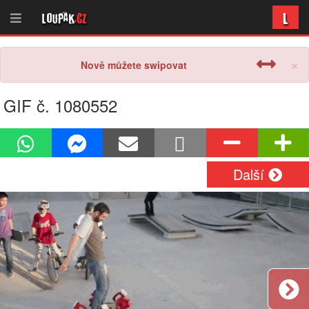
L
Loupak
.cz
×
Nově můžete swipovat
GIF č. 1080552
Další