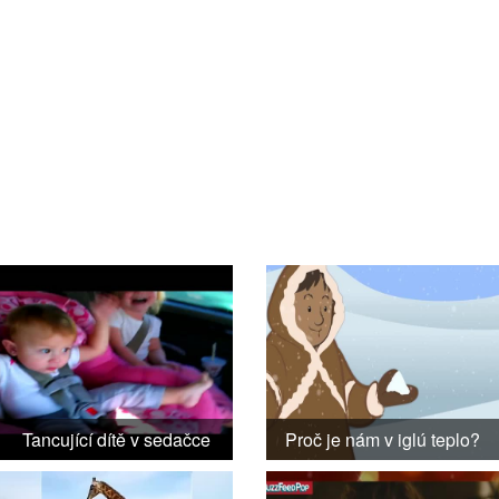
Tancující dítě v sedačce
Proč je nám v iglú teplo?