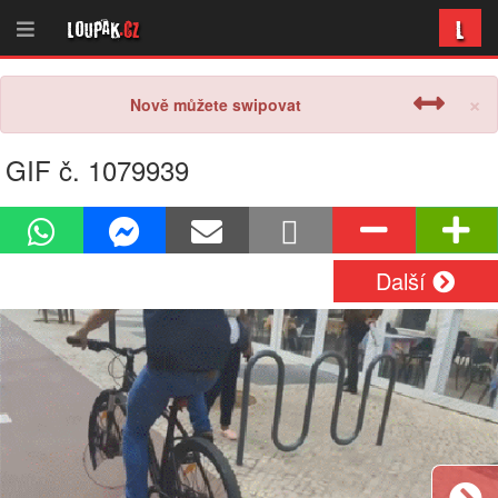
L
Loupak
.cz
×
Nově můžete swipovat
GIF č. 1079939
Další