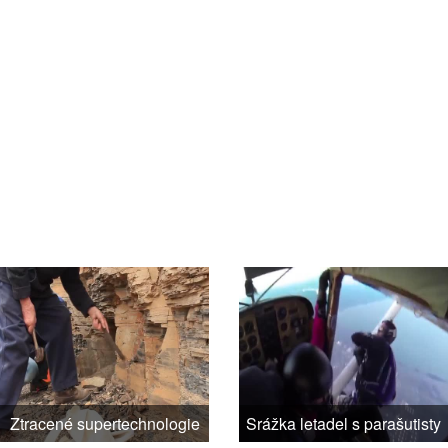
Ztracené supertechnologie
Srážka letadel s parašutisty