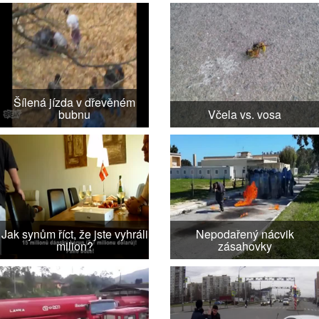
Šílená jízda v dřevěném
bubnu
Včela vs. vosa
Jak synům říct, že jste vyhráli
Nepodařený nácvik
milion?
zásahovky