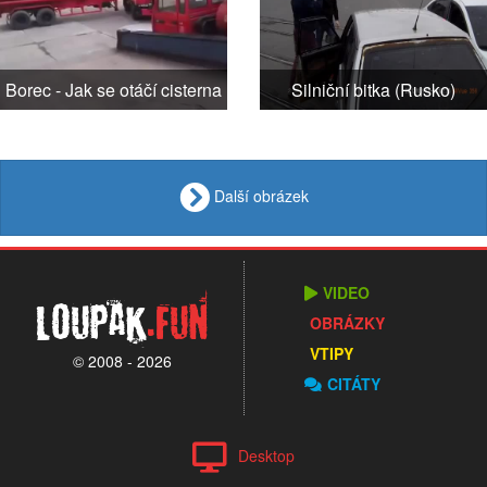
Borec - Jak se otáčí cisterna
Silniční bitka (Rusko)
Další obrázek
VIDEO
Loupak
.fun
OBRÁZKY
VTIPY
© 2008 - 2026
CITÁTY
Desktop