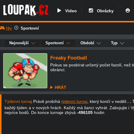
Video
Obrázky
V
Hry
Sportovní
Nejnovější
Sportovní
Období
Typ
Freaky Football
Pokus se posbírat určený počet fazolí, než 
obránci.
HRÁT
Týdenní turnaj
Právě probíhá
týdenní turnaj
, který končí v neděli
. .
T
každý týden a v nových hrách. Každý má šanci vyhrát. Zabojujte i Vy
nejvíce bodů. Do konce turnaje zbývá
-496105
hodin