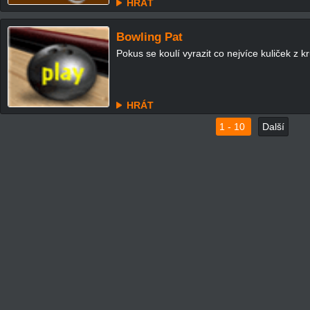
HRÁT
Bowling Pat
Pokus se koulí vyrazit co nejvíce kuliček z k
HRÁT
1 - 10
Další