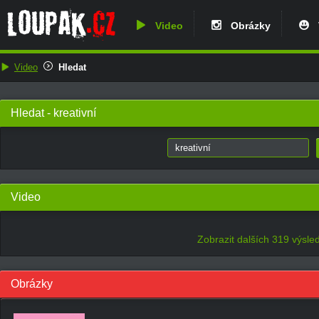
Video
Obrázky
V
Video
Hledat
Hledat - kreativní
Video
Zobrazit dalších 319 výsle
Obrázky