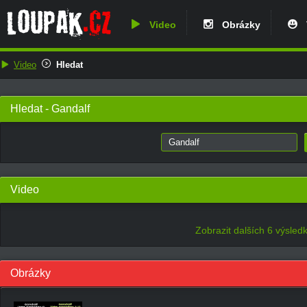
Video
Obrázky
V
Video
Hledat
Hledat - Gandalf
Video
Zobrazit dalších 6 výsled
Obrázky