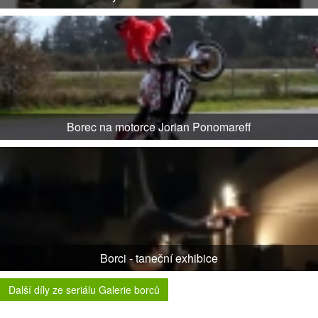
Borec na motorce Jorian Ponomareff
Borci - taneční exhibice
Další díly ze seriálu Galerie borců