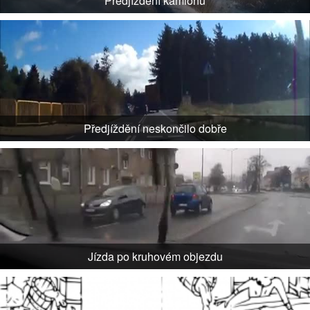
Předjíždění kamionu
Předjíždění neskončilo dobře
Jízda po kruhovém objezdu