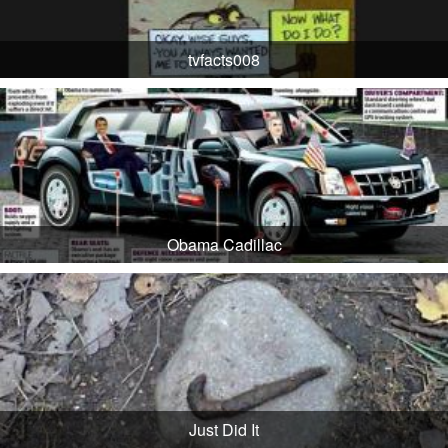
tvfacts008
Obama Cadillac
Just Did It