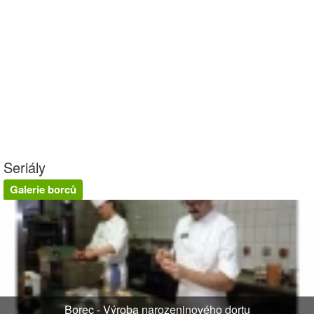
Seriály
Galerie borců
Borec - Výroba narozeninového dortu