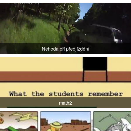
Nehoda při předjíždění
math2