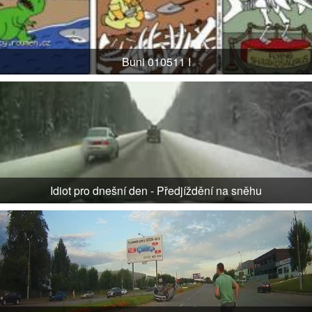
Buni 010511 I
Idiot pro dnešní den - Předjíždění na sněhu