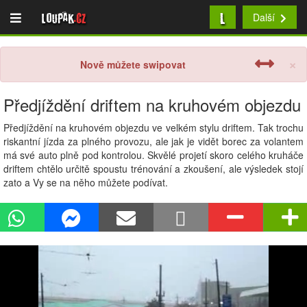
L
Loupak
.cz
Další
×
Nově můžete swipovat
Předjíždění driftem na kruhovém objezdu
Předjíždění na kruhovém objezdu ve velkém stylu driftem. Tak trochu
riskantní jízda za plného provozu, ale jak je vidět borec za volantem
má své auto plně pod kontrolou. Skvělé projetí skoro celého kruháče
driftem chtělo určitě spoustu trénování a zkoušení, ale výsledek stojí
zato a Vy se na něho můžete podívat.